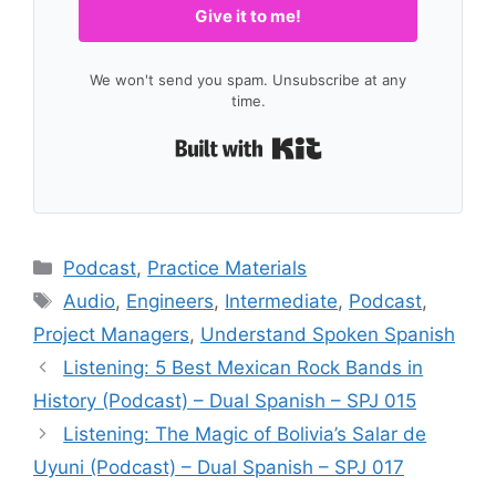
Give it to me!
We won't send you spam. Unsubscribe at any
time.
Built with Kit
Categories
Podcast
,
Practice Materials
Tags
Audio
,
Engineers
,
Intermediate
,
Podcast
,
Project Managers
,
Understand Spoken Spanish
Listening: 5 Best Mexican Rock Bands in
History (Podcast) – Dual Spanish – SPJ 015
Listening: The Magic of Bolivia’s Salar de
Uyuni (Podcast) – Dual Spanish – SPJ 017